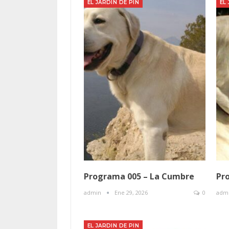
EL JARDIN DE PIN
EL
Programa 005 – La Cumbre
Pr
admin
Ene 29, 2026
0
adm
EL JARDIN DE PIN