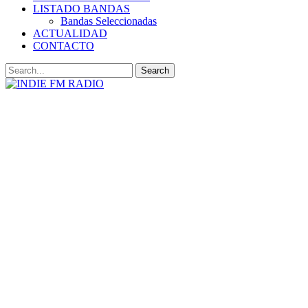
LISTADO BANDAS
Bandas Seleccionadas
ACTUALIDAD
CONTACTO
HTML5
RADIO
PLAYER
PLUGIN
WITH
REAL
VISUALIZER
powered
by
Sodah
Webdesign
Dexheim