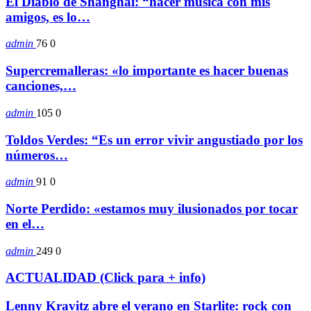
El Diablo de Shanghai: “hacer música con mis
amigos, es lo…
admin
76
0
Supercremalleras: «lo importante es hacer buenas
canciones,…
admin
105
0
Toldos Verdes: “Es un error vivir angustiado por los
números…
admin
91
0
Norte Perdido: «estamos muy ilusionados por tocar
en el…
admin
249
0
ACTUALIDAD (Click para + info)
Lenny Kravitz abre el verano en Starlite: rock con