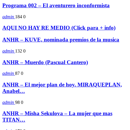
Programa 002 – El aventurero inconformista
admin
184
0
AQUI NO HAY RE MEDIO (Click para + info)
ANHR – KUVE, nominada premios de la musica
admin
132
0
ANHR – Muerdo (Pascual Cantero)
admin
87
0
ANHR – El mejor plan de hoy. MIRAQUEPLAN,
Anabel…
admin
98
0
ANHR – Misha Sekulova – La mujer que mas
TITAN…