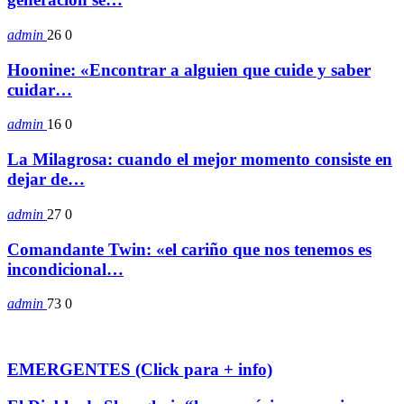
admin
26
0
Hoonine: «Encontrar a alguien que cuide y saber
cuidar…
admin
16
0
La Milagrosa: cuando el mejor momento consiste en
dejar de…
admin
27
0
Comandante Twin: «el cariño que nos tenemos es
incondicional…
admin
73
0
EMERGENTES (Click para + info)