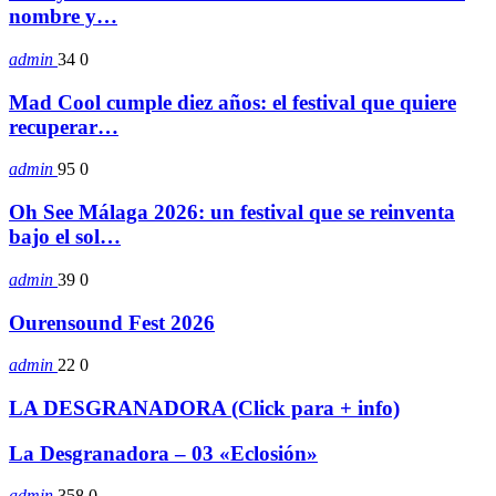
nombre y…
admin
34
0
Mad Cool cumple diez años: el festival que quiere
recuperar…
admin
95
0
Oh See Málaga 2026: un festival que se reinventa
bajo el sol…
admin
39
0
Ourensound Fest 2026
admin
22
0
LA DESGRANADORA (Click para + info)
La Desgranadora – 03 «Eclosión»
admin
358
0