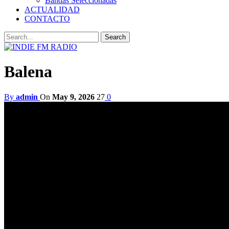
Bandas Seleccionadas
ACTUALIDAD
CONTACTO
Balena
By
admin
On
May 9, 2026
27
0