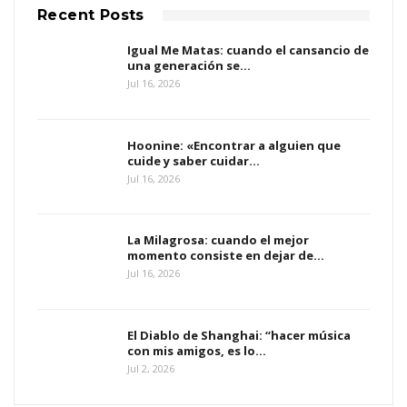
Recent Posts
Igual Me Matas: cuando el cansancio de
una generación se…
Jul 16, 2026
Hoonine: «Encontrar a alguien que
cuide y saber cuidar…
Jul 16, 2026
La Milagrosa: cuando el mejor
momento consiste en dejar de…
Jul 16, 2026
El Diablo de Shanghai: “hacer música
con mis amigos, es lo…
Jul 2, 2026