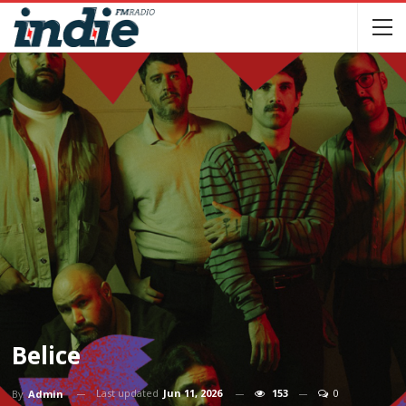
Belice
Last updated
Jun 11, 2026
153
0
By
Admin