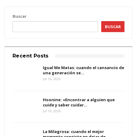
Buscar
BUSCAR
Recent Posts
Igual Me Matas: cuando el cansancio de
una generación se…
Jul 16, 2026
Hoonine: «Encontrar a alguien que
cuide y saber cuidar…
Jul 16, 2026
La Milagrosa: cuando el mejor
momento consiste en dejar de…