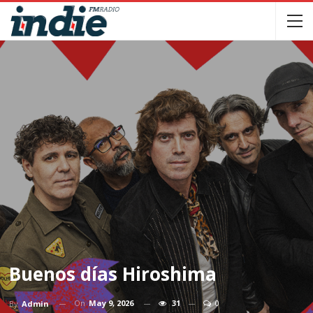
Buenos días Hiroshima
On
May 9, 2026
31
0
By
Admin