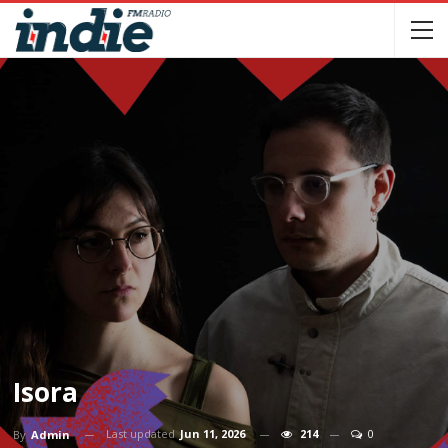
Isora
Last updated
Jun 11, 2026
214
0
By
Admin