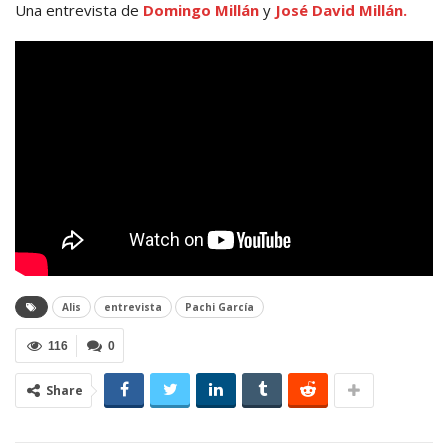
Una entrevista de
Domingo Millán
y
José David Millán.
Alis
entrevista
Pachi García
116
0
Share