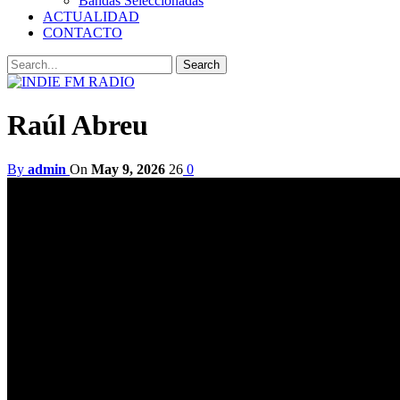
Bandas Seleccionadas
ACTUALIDAD
CONTACTO
Raúl Abreu
By
admin
On
May 9, 2026
26
0