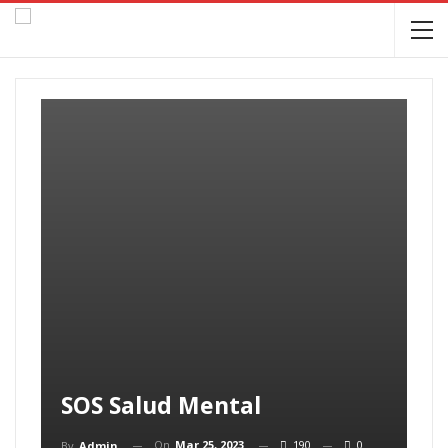
SOS Salud Mental
On
Mar 25, 2023
190
0
By
Admin