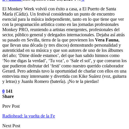
El Monkey Week volvió con éxito a casa, a El Puerto de Santa
María (Cádiz). Un festival considerado un punto de encuentro
esencial para la música independiente, tanto en lo que tiene que ver
con la programación artística como en las jornadas profesionales
Monkey PRO, reuniendo a artistas emergentes, profesionales del
sector, público general y delegados internacionales. Dejaba así atrás
su pasado en Sevilla, tierra de la que provienen los
Vera
Fauna
,
que llevan una década (y tres discos) demostrando personalidad y
autenticidad en su música y que son autores de uno de los álbumes
del año; ‘Dime dónde estamos’, del que han salido himnos como
‘No me digas la verdad’, ‘Tu voz’, o ‘Sale el sol’, y que corearon los
que pudieron disfrutar del ‘festi’ como nuestro querido colaborador
Gerard. Pero además tuvo la oportunidad de charlar con ellos en una
entrevista muy interesante y divertida con Kike Suárez (voz, guitarra
y letras) y Juanlu Romero (batería). ¡No te la pierdas!
0
141
Share
Prev Post
Radiohead: la vuelta de la Fe
Next Post